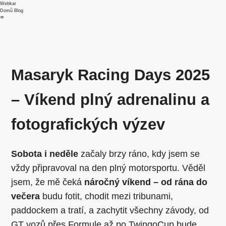
Webkar
Domů
Blog
Masaryk Racing Days 2025
– Víkend plný adrenalinu a
fotografických výzev
Sobota i neděle
začaly brzy ráno, kdy jsem se
vždy připravoval na den plný motorsportu. Věděl
jsem, že mě čeká
náročný víkend – od rána do
večera
budu fotit, chodit mezi tribunami,
paddockem a tratí, a zachytit všechny závody, od
GT vozů přes Formule až po TwingoCup bude