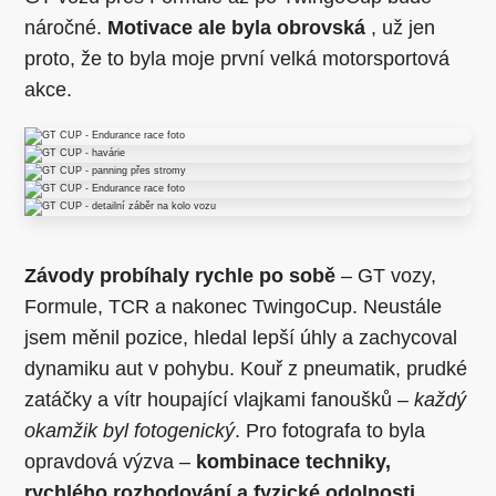
náročné.
Motivace ale byla obrovská
, už jen
proto, že to byla moje první velká motorsportová
akce.
Závody probíhaly rychle po sobě
– GT vozy,
Formule, TCR a nakonec TwingoCup. Neustále
jsem měnil pozice, hledal lepší úhly a zachycoval
dynamiku aut v pohybu. Kouř z pneumatik, prudké
zatáčky a vítr houpající vlajkami fanoušků –
každý
okamžik byl fotogenický
. Pro fotografa to byla
opravdová výzva –
kombinace techniky,
rychlého rozhodování a fyzické odolnosti
.