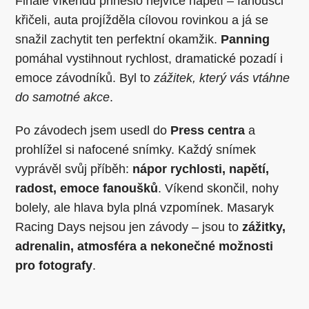
Finále víkendu přineslo nejvíce napětí – fanoušci
křičeli, auta projížděla cílovou rovinkou a já se
snažil zachytit ten perfektní okamžik.
Panning
pomáhal vystihnout rychlost, dramatické pozadí i
emoce závodníků. Byl to
zážitek, který vás vtáhne
do samotné akce
.
Po závodech jsem usedl do
Press centra
a
prohlížel si nafocené snímky. Každý snímek
vyprávěl svůj příběh:
nápor rychlosti, napětí,
radost, emoce fanoušků
. Víkend skončil, nohy
bolely, ale hlava byla plná vzpomínek. Masaryk
Racing Days nejsou jen závody – jsou to
zážitky,
adrenalin, atmosféra a nekonečné možnosti
pro fotografy
.