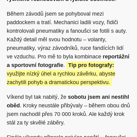
Během závodů jsem se pohyboval mezi
paddockem a tratí. Mechanici ladili vozy, řidiči
kontrolovali pneumatiky a fanoušci se fotili s auty.
Každý detail měl svou hodnotu – volanty,
pneumatiky, výraz závodníků, ruce fandících lidí
ve vzduchu. Pro mě to byla kombinace
reportážní
a sportovní fotografie
.
Tip pro fotografy:
využijte nízký úhel a rychlou závěrku, abyste
zachytili pohyb a dramatickou perspektivu.
Víkend byl tak nabitý, že
sobotu jsem ani nestihl
oběd
. Kroky neustále přibývaly – během obou dnů
jsem nachodil přes 70 000 kroků. Ale každý krok
stál za ty skvělé záběry.